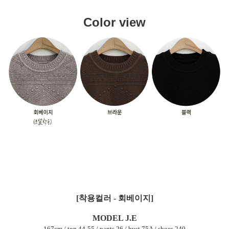
Color view
[착용컬러 - 회베이지]
MODEL J.E
167cm / top 44-55 / pants 26 / bust 75A / shoes 240