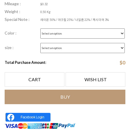
Mileage :
$0.32
Weight :
0.50 Kg
Special Note :
레이온 50% / 아크릴 25% / 나일론 22% / 캐시미어 3%
Color :
size :
$
0
Total Purchase Amount:
CART
WISH LIST
BUY
Facebook Login