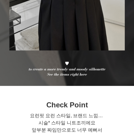
Check Point
요런핏 요런 스타일, 브랜드 느낌…
시슬* 스타일 니트조끼에요
앞부분 짜임만으로도 너무 예뻐서