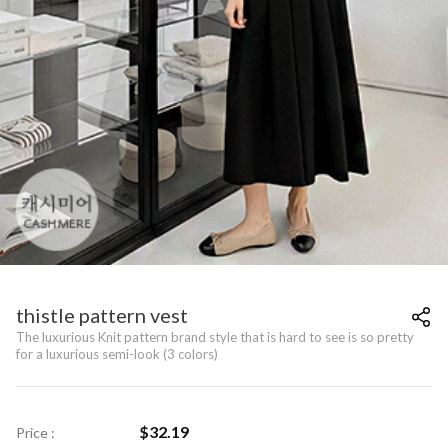
thistle pattern vest
The luxurious Knit pattern brand style that is hard to see is so pretty
for a luxurious semi-look (3 colors)
$
32.19
Price :