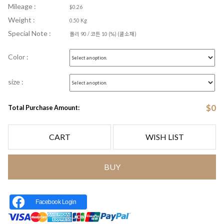
Mileage :
$0.26
Weight :
0.50 Kg
Special Note :
폴리 90 / 코튼 10 (%) (쿨소재)
Color :
size :
$
0
Total Purchase Amount:
CART
WISH LIST
BUY
Facebook Login