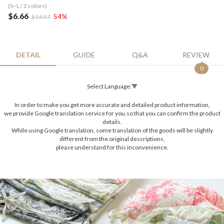
(S~L / 2 colors)
$6.66
54
%
$14.57
DETAIL
GUIDE
Q&A
REVIEW
0
Select Language
▼
In order to make you get more accurate and detailed product information,
we provide Google translation service for you,so that you can confirm the product
details.
While using Google translation, some translation of the goods will be slightly
different from the original descriptions,
please understand for this inconvenience.