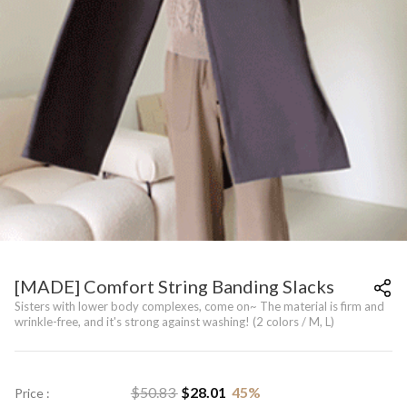
[MADE] Comfort String Banding Slacks
Sisters with lower body complexes, come on~ The material is firm and
wrinkle-free, and it's strong against washing! (2 colors / M, L)
$
50.83
$
28.01
45
%
Price :