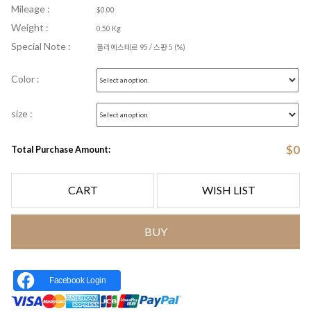
Mileage :
$0.00
Weight :
0.50 Kg
Special Note :
폴리에스테르 95 / 스판 5 (%)
Color :
size :
$
0
Total Purchase Amount:
CART
WISH LIST
BUY
Facebook Login