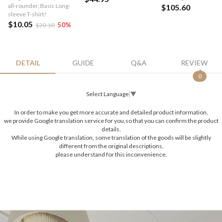
all-rounder, Basic Long-
$105.60
sleeve T-shirt!
$10.05
50
%
$20.10
DETAIL
GUIDE
Q&A
REVIEW
0
Select Language
▼
In order to make you get more accurate and detailed product information,
we provide Google translation service for you,so that you can confirm the product
details.
While using Google translation, some translation of the goods will be slightly
different from the original descriptions,
please understand for this inconvenience.