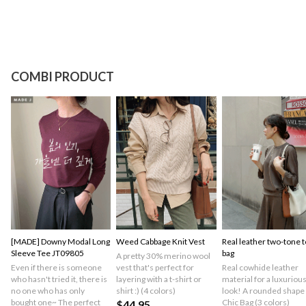
COMBI PRODUCT
[MADE] Downy Modal Long
Weed Cabbage Knit Vest
Real leather two-tone t
Sleeve Tee JT09805
bag
A pretty 30% merino wool
Even if there is someone
vest that's perfect for
Real cowhide leather
who hasn't tried it, there is
layering with a t-shirt or
material for a luxuriou
no one who has only
shirt :) (4 colors)
look! A rounded shape
bought one~ The perfect
Chic Bag (3 colors)
$44.95