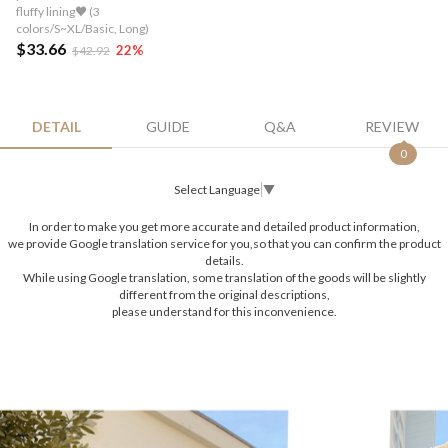
fluffy lining♥ (3
colors/S~XL/Basic, Long)
$33.66
22
%
$42.92
DETAIL
GUIDE
Q&A
REVIEW
0
Select Language
▼
In order to make you get more accurate and detailed product information,
we provide Google translation service for you,so that you can confirm the product
details.
While using Google translation, some translation of the goods will be slightly
different from the original descriptions,
please understand for this inconvenience.