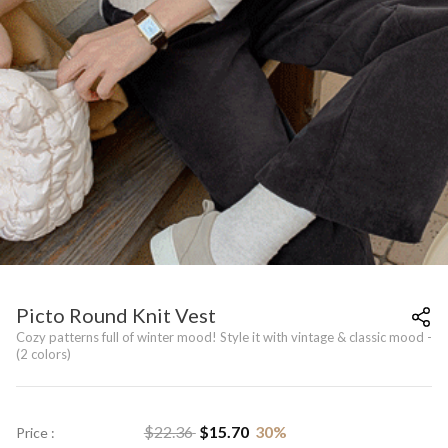
Picto Round Knit Vest
Cozy patterns full of winter mood! Style it with vintage & classic mood -
(2 colors)
$
22.36
$
15.70
30
%
Price :