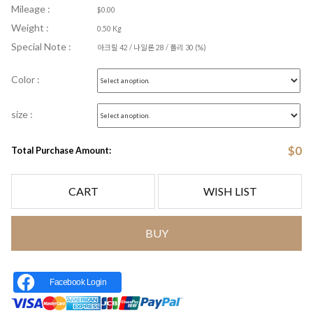
Mileage :
$0.00
Weight :
0.50 Kg
Special Note :
아크릴 42 / 나일론 28 / 폴리 30 (%)
Color :
size :
$
0
Total Purchase Amount:
CART
WISH LIST
BUY
Facebook Login