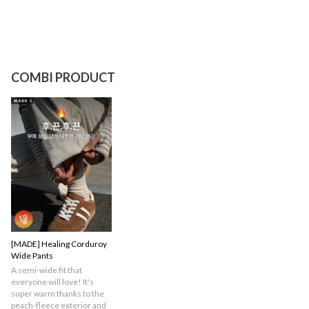
COMBI PRODUCT
[MADE] Healing Corduroy
Wide Pants
A semi-wide fit that
everyone will love! It's
super warm thanks to the
peach-fleece exterior and