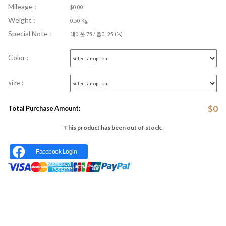
Mileage :
$0.00
Weight :
0.50 Kg
Special Note :
레이온 75 / 폴리 25 (%)
Color :
size :
$
0
Total Purchase Amount:
This product has been out of stock.
Facebook Login