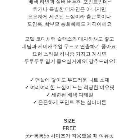
배색 라인과 실버 버튼이 포인트인데~
튀거나 특별한 디자인은 아니지만
은은하게 세련된 느낌이라 출근룩이나
모임룩, 학부모 총회룩에도 제격이에요
모델 코디처럼 슬랙스와 매치하셔도 좋고
데님과 세미캐주얼 무드로 연출하기 좋아요
요런 스타일 하나쯤 가지고 계시면
두루두루 입기 좋으실거에요! 강추드려요!
✓
맨살에 닿아도 부드러운 니트 소재
✓
여리여리한 느낌이 드는 적당한 여유핏
✓
세련된 배색 디테일
✓
은은하게 포인트 주는 실버버튼
SIZE
FREE
55~통통55 사이즈가 착용했을 때 여유핏