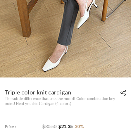
Triple color knit cardigan
The subtle difference that sets the mood! Color combination key
point! Neat yet chic Cardigan (4 colors)
$
30.50
$
21.35
30
%
Price :