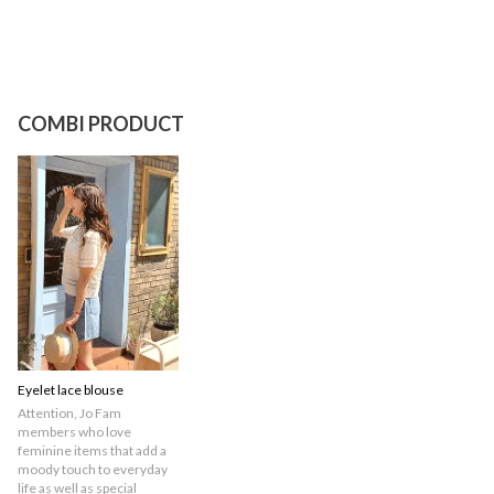
COMBI PRODUCT
Eyelet lace blouse
Attention, Jo Fam
members who love
feminine items that add a
moody touch to everyday
life as well as special