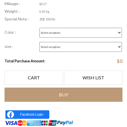
Mileage :
$0.27
Weight :
0.50 Kg
Special Note :
코튼 100(%)
Color :
size :
$
0
Total Purchase Amount:
CART
WISH LIST
BUY
Facebook Login