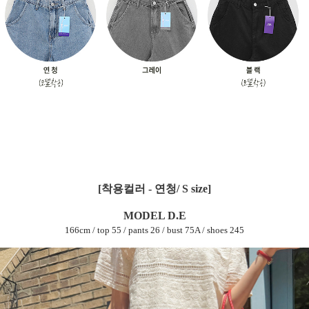
[착용컬러 - 연청
/ S size
]
MODEL D.E
166cm / top 55 / pants 26 / bust 75A / shoes 245