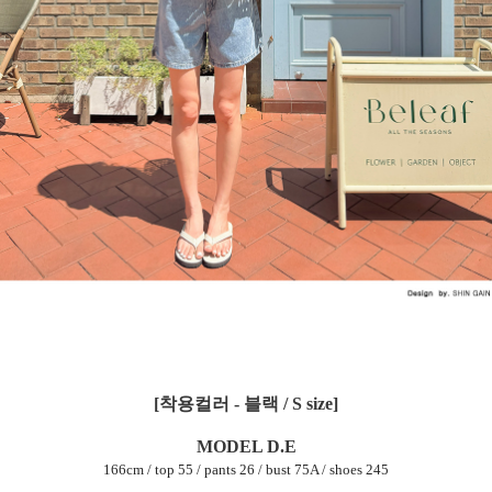
[착용컬러 - 블랙 / S size]
MODEL D.E
166cm / top 55 / pants 26 / bust 75A / shoes 245