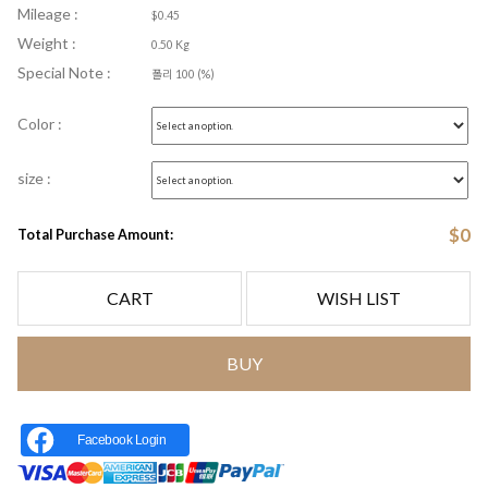
Mileage :
$0.45
Weight :
0.50 Kg
Special Note :
폴리 100 (%)
Color :
size :
$
0
Total Purchase Amount:
CART
WISH LIST
BUY
Facebook Login