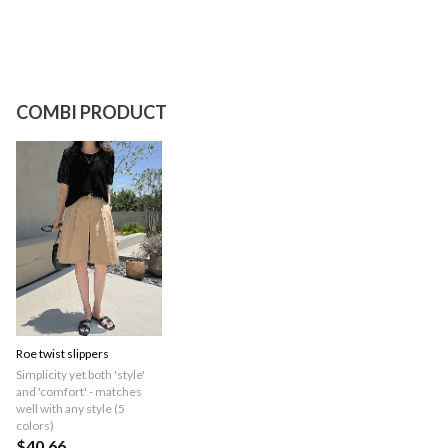
COMBI PRODUCT
Roe twist slippers
Simplicity yet both 'style'
and 'comfort' - matches
well with any style (5
colors)
$40.66