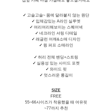
집앞 카페 마실 가실때도 좋으실거에요
✓
고슬고슬~ 몸에 달라붙지 않는 원단
✓
입체감있는 A라인 실루엣
✓
여리여리해보이는 스퀘어넥
✓
네크라인 셔링 디테일
✓
래글런 어깨&소매 디자인
✓
윙 퍼프 소매라인
✓
허리 전체 밴딩+스트링
✓
실용성 있는 사이드 포켓
✓
와이드 핏
✓
멋스러운 롱길이
SIZE
FREE
55~66사이즈가 착용했을 때 여유핏
~77까지 추천