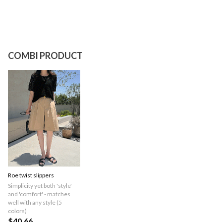
COMBI PRODUCT
Roe twist slippers
Simplicity yet both 'style'
and 'comfort' - matches
well with any style (5
colors)
$40.66