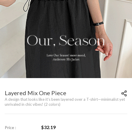
Layered Mix One Piece
A design that looks like it's been layered over a T-shirt—minimalist yet
unrivaled in chic vibes! (2 colors)
$
32.19
Price :