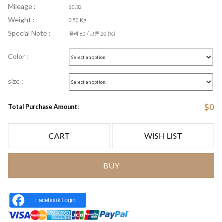
Mileage :
$0.32
Weight :
0.50 Kg
Special Note :
폴리 80 / 코튼 20 (%)
Color :
size :
$
0
Total Purchase Amount:
CART
WISH LIST
BUY
Facebook Login