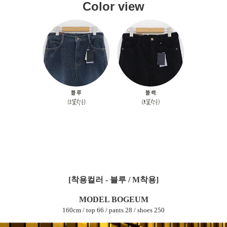
Color view
[착용컬러 - 블루 / M착용]
MODEL BOGEUM
160cm / top 66 / pants 28 / shoes 250