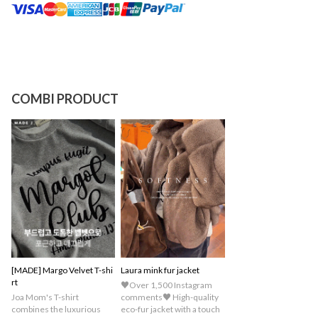
COMBI PRODUCT
[MADE] Margo Velvet T-shi
Laura mink fur jacket
rt
♥Over 1,500 Instagram
Joa Mom's T-shirt
comments♥ High-quality
combines the luxurious
eco-fur jacket with a touch