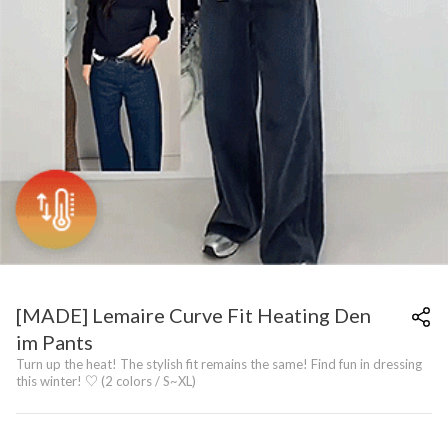
[MADE] Lemaire Curve Fit Heating Den
im Pants
Turn up the heat! The stylish fit remains the same! Find fun in dressing
this winter! ♡ (2 colors / S~XL)