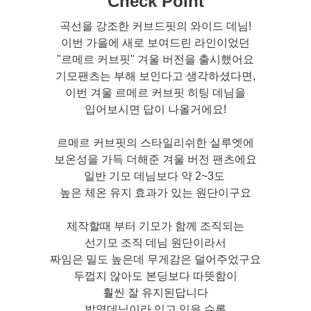
Check Point
곡선을 강조한 커브드핏의 와이드 데님!
이번 가을에 새로 보여드린 라인이었던
"르메르 커브핏" 겨울 버전을 출시했어요
기모팬츠는 부해 보인다고 생각하셨다면,
이번 겨울 르메르 커브핏 히팅 데님을
입어보시면 답이 나올거에요!
르메르 커브핏의 스타일리쉬한 실루엣에
보온성을 가득 더해준 겨울 버전 팬츠에요
일반 기모 데님보다 약 2~3도
높은 체온 유지 효과가 있는 원단이구요
제작할때 부터 기모가 함께 조직되는
선기모 조직 데님 원단이라서
짜임은 밀도 높은데 무게감은 덜어주었구요
두껍지 않아도 본딩보다 따뜻함이
훨씬 잘 유지된답니다
발열데님이라 입고 있을 수록