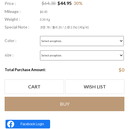
$
64.38
$
44.95
30
%
Price :
Mileage :
$0.45
Weight :
0.50 Kg
Special Note :
코튼 78 / 폴리 20 / 스판 2 (%) (셔닐사)
Color :
size :
$
0
Total Purchase Amount:
CART
WISH LIST
BUY
Facebook Login