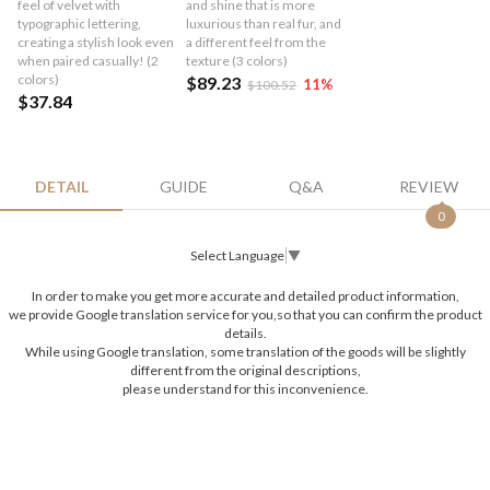
feel of velvet with
and shine that is more
typographic lettering,
luxurious than real fur, and
creating a stylish look even
a different feel from the
when paired casually! (2
texture (3 colors)
colors)
$89.23
11
%
$100.52
$37.84
DETAIL
GUIDE
Q&A
REVIEW
0
Select Language
▼
In order to make you get more accurate and detailed product information,
we provide Google translation service for you,so that you can confirm the product
details.
While using Google translation, some translation of the goods will be slightly
different from the original descriptions,
please understand for this inconvenience.