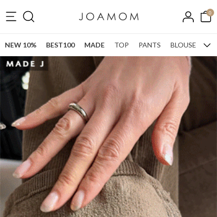
0
NEW 10%
BEST100
MADE
TOP
PANTS
BLOUSE
ONE