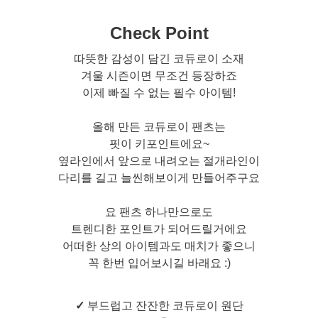
Check Point
따뜻한 감성이 담긴 코듀로이 소재
겨울 시즌이면 무조건 등장하죠
이제 빠질 수 없는 필수 아이템!
올해 만든 코듀로이 팬츠는
핏이 키포인트에요~
옆라인에서 앞으로 내려오는 절개라인이
다리를 길고 늘씬해보이게 만들어주구요
요 팬츠 하나만으로도
트렌디한 포인트가 되어드릴거에요
어떠한 상의 아이템과도 매치가 좋으니
꼭 한번 입어보시길 바래요 :)
✓
부드럽고 잔잔한 코듀로이 원단