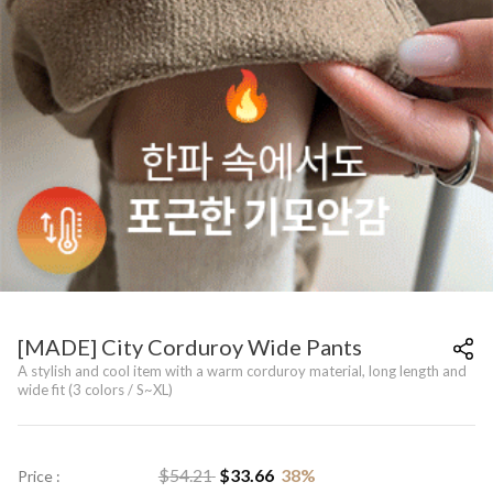
[MADE] City Corduroy Wide Pants
A stylish and cool item with a warm corduroy material, long length and
wide fit (3 colors / S~XL)
$
54.21
$
33.66
38
%
Price :