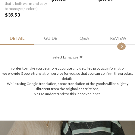
that is both warm and easy
to manage (4 colors)
$39.53
DETAIL
GUIDE
Q&A
REVIEW
0
Select Language
▼
In order to make you get more accurate and detailed product information,
we provide Google translation service for you,so that you can confirm the product
details.
While using Google translation, some translation of the goods will be slightly
different from the original descriptions,
please understand for this inconvenience.