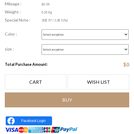
Mileage :
$0.34
Weight :
0.50 Kg
Special Note :
코튼 97 / 스판 3 (%)
Color :
size :
$
0
Total Purchase Amount:
CART
WISH LIST
BUY
Facebook Login