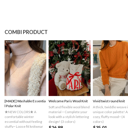
COMBI PRODUCT
[MADE] Washable Essentia
Welcome Paris Wool Knit
Vivid twist round knit
l Polar Knit
Soft and flexible wool blend
A thick, twiddle weave i
★NEW COLORS★ A
material ~ Complete your
unique color palette! A
comfortable winter
look with a stylish lettering
cozy, fluffy mood~ (4
essential without feeling
design! (3 colors)
colors)
stuffy~ Loose fit knitwear
$26.88
$35.01