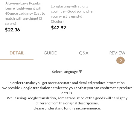
★Live-in-Laws Popular
Long lasting with strong
Item★ Lightweight with
cowhide~ Good point when
4Ounce padding~ Easy to
your wrist is empty!
match with anything! (3
(3color)
colors)
$42.92
$22.36
DETAIL
GUIDE
Q&A
REVIEW
0
Select Language
▼
In order to make you get more accurate and detailed product information,
we provide Google translation service for you,so that you can confirm the product
details.
While using Google translation, some translation of the goods will be slightly
different from the original descriptions,
please understand for this inconvenience.