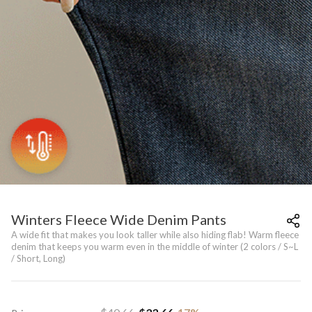
Winters Fleece Wide Denim Pants
A wide fit that makes you look taller while also hiding flab! Warm fleece
denim that keeps you warm even in the middle of winter (2 colors / S~L
/ Short, Long)