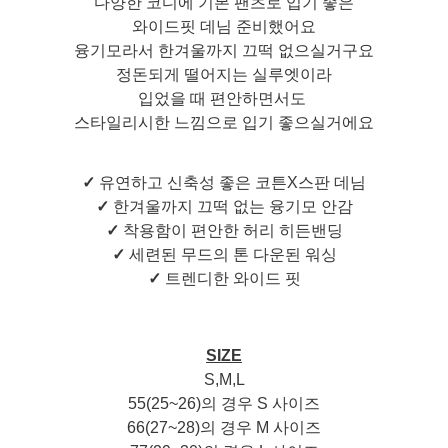
다양한 코디에 기본 팬츠로 입기 좋은
와이드핏 데님 준비했어요
융기모라서 한겨울까지 끄떡 없으실거구요
정돈되게 떨어지는 실루엣이라
입었을 때 편안하면서도
스타일리시한 느낌으로 입기 좋으실거에요
✓
유연하고 신축성 좋은 코튼X스판 데님
✓
한겨울까지 끄떡 없는 융기모 안감
✓
착용함이 편안한 허리 히든밴딩
✓
세련된 무드의 톤 다운된 워싱
✓
트렌디한 와이드 핏
SIZE
S,M,L
55(25~26)의 경우 S 사이즈
66(27~28)의 경우 M 사이즈