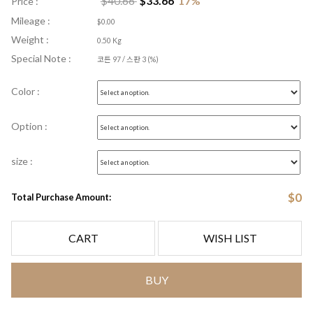
$
40.66
$
33.66
17
%
Price :
Mileage :
$0.00
Weight :
0.50 Kg
Special Note :
코튼 97 / 스판 3 (%)
Color :
Option :
size :
$
0
Total Purchase Amount:
CART
WISH LIST
BUY