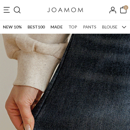
0
NEW 10%
BEST100
MADE
TOP
PANTS
BLOUSE
ONE